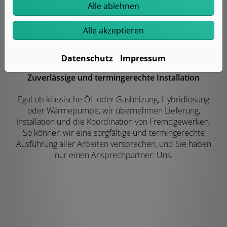
Alle ablehnen
Alle akzeptieren
Datenschutz
Impressum
Zuverlässige und termingerechte Installation
Egal ob klassische Öl- oder Gasheizung, Hybridlösung
oder Wärmepumpe, wir übernehmen Lieferung,
Installation und die Koordination von Fremdgewerken.
So können wir eine sorgfältige und termingerechte
Ausführung aller Arbeiten versprechen, und Sie haben
nur einen Ansprechpartner: Uns.