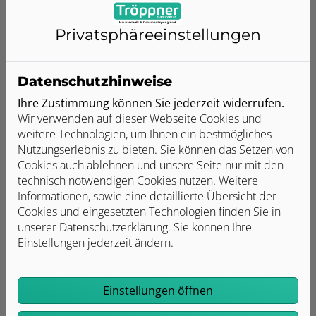
Unser Komplettpaket zur
Privatsphäre­einstellungen
Heizungsmodernisierung
Datenschutzhinweise
Ihre Zustimmung können Sie jederzeit widerrufen.
Wir verwenden auf dieser Webseite Cookies und
weitere Technologien, um Ihnen ein bestmögliches
Nutzungserlebnis zu bieten. Sie können das Setzen von
Cookies auch ablehnen und unsere Seite nur mit den
Qualität zum fairen Preis
technisch notwendigen Cookies nutzen. Weitere
Informationen, sowie eine detaillierte Übersicht der
Wir verbauen ausschließlich Qualitätsprodukte
Cookies und eingesetzten Technologien finden Sie in
renommierter Hersteller. So können wir Ihnen
unserer Datenschutzerklärung. Sie können Ihre
umfassende Service- und Garantieleistungen bieten –
Einstellungen jederzeit ändern.
und Sie sparen auf lange Sicht viel Geld durch
ausbleibende Reparaturen. Außerdem beraten wir Sie
ausführlich zu den möglichen Fördermitteln durch
BAFA und KfW, wodurch Sie zusätzlich Geld sparen
Einstellungen öffnen
können.