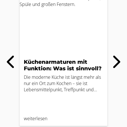
Küchenarmaturen mit
Kü
Funktion: Was ist sinnvoll?
Int
Die moderne Küche ist längst mehr als
Vita
nur ein Ort zum Kochen – sie ist
Küch
Lebensmittelpunkt, Treffpunkt und
Verb
zunehmend auch Hightech-Zone. Kein
Ener
Wunder also, dass auch die
und 
Küchenarmatur ein echtes Multitalent
kalt
geworden ist. Neben dem klassischen
ver
weiterlesen
weit
Warm- und Kaltwasser bieten viele
Anp