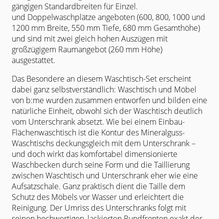
gängigen Standardbreiten für Einzel.
und
Doppelwaschplätze angeboten (600, 800, 1000 und
1200 mm Breite, 550
mm Tiefe, 680 mm Gesamthöhe)
und sind mit zwei gleich hohen Auszügen
mit
großzügigem Raumangebot (260 mm Höhe)
ausgestattet.
Das Besondere an diesem Waschtisch-Set erscheint
dabei ganz selbstverständlich: Waschtisch und Möbel
von b:me wurden zusammen entworfen und bilden eine
natürliche Einheit, obwohl sich der Waschtisch deutlich
vom Unterschrank absetzt. Wie bei einem Einbau-
Flächenwaschtisch ist die Kontur des Mineralguss-
Waschtischs deckungsgleich mit dem
Unterschrank –
und doch wirkt das komfortabel dimensionierte
Waschbecken
durch seine Form und die Taillierung
zwischen Waschtisch und Unterschrank
eher wie eine
Aufsatzschale. Ganz praktisch dient die Taille dem
Schutz des Möbels vor Wasser und erleichtert die
Reinigung. Der Umriss des Unterschranks folgt mit
seinen hochwertigen, lackierten Rundfronten exakt der