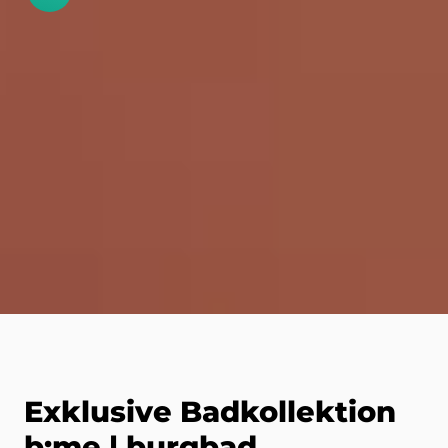
Exklusive Badkollektion
b:me | burgbad